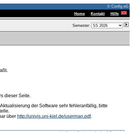
© Config eG
|
|
Home
Kontakt
Hilfe
Semester:
aßt.
s dieser Seite.
tualisierung der Software sehr fehleranfällig, bitte
elle.
hbar über
http://univis.uni-kiel.de/userman.pdf
.