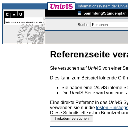
Informationssystem der Univer
Sammlung/Stundenplan
Suche:
Referenzseite ver
Sie versuchen auf
Univ
IS von einer Se
Dies kann zum Beispiel folgende Grü
Sie haben eine
Univ
IS interne S
Die
Univ
IS Seite wird von einer 
Eine direkte Referenz in das
Univ
IS S
verwenden sie nur die
festen Einstieg
Diese Schnittstelle ist im Benutzerhan