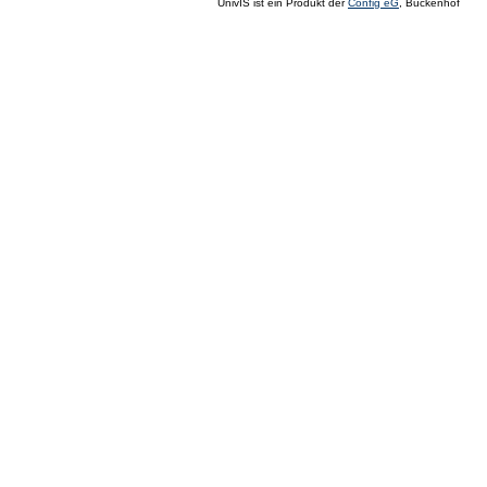
UnivIS ist ein Produkt der
Config eG
, Buckenhof