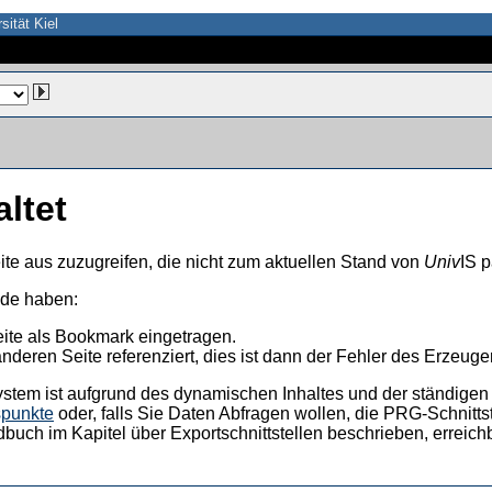
sität Kiel
altet
ite aus zuzugreifen, die nicht zum aktuellen Stand von
Univ
IS p
nde haben:
eite als Bookmark eingetragen.
anderen Seite referenziert, dies ist dann der Fehler des Erzeuger
ystem ist aufgrund des dynamischen Inhaltes und der ständigen Ak
spunkte
oder, falls Sie Daten Abfragen wollen, die PRG-Schnittst
dbuch im Kapitel über Exportschnittstellen beschrieben, erreic