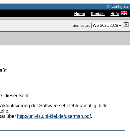
© Config eG
|
|
Home
Kontakt
Hilfe
Semester:
aßt.
s dieser Seite.
tualisierung der Software sehr fehleranfällig, bitte
elle.
hbar über
http://univis.uni-kiel.de/userman.pdf
.