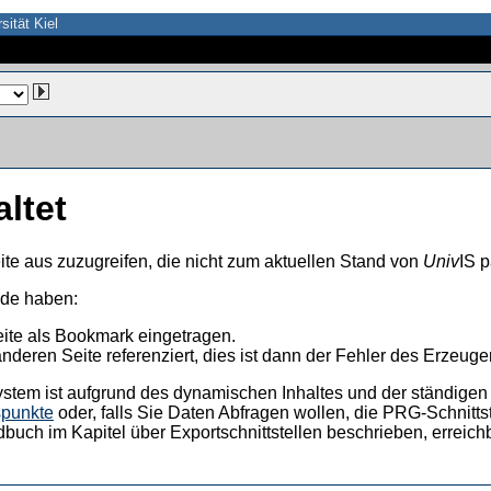
sität Kiel
altet
ite aus zuzugreifen, die nicht zum aktuellen Stand von
Univ
IS p
nde haben:
eite als Bookmark eingetragen.
anderen Seite referenziert, dies ist dann der Fehler des Erzeuger
ystem ist aufgrund des dynamischen Inhaltes und der ständigen Ak
spunkte
oder, falls Sie Daten Abfragen wollen, die PRG-Schnittst
dbuch im Kapitel über Exportschnittstellen beschrieben, erreic