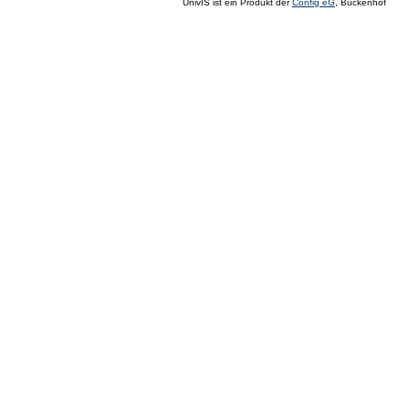
UnivIS ist ein Produkt der
Config eG
, Buckenhof