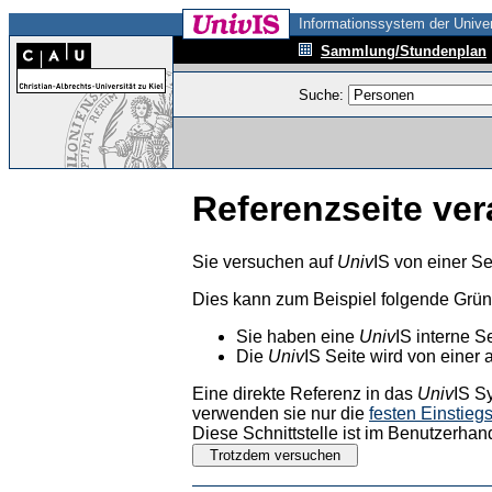
Informationssystem der Univer
Sammlung/Stundenplan
Suche:
Referenzseite ver
Sie versuchen auf
Univ
IS von einer Se
Dies kann zum Beispiel folgende Grü
Sie haben eine
Univ
IS interne S
Die
Univ
IS Seite wird von einer 
Eine direkte Referenz in das
Univ
IS S
verwenden sie nur die
festen Einstieg
Diese Schnittstelle ist im Benutzerhan