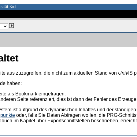
sität Kiel
altet
ite aus zuzugreifen, die nicht zum aktuellen Stand von
Univ
IS p
nde haben:
eite als Bookmark eingetragen.
anderen Seite referenziert, dies ist dann der Fehler des Erzeuger
ystem ist aufgrund des dynamischen Inhaltes und der ständigen Ak
spunkte
oder, falls Sie Daten Abfragen wollen, die PRG-Schnittst
dbuch im Kapitel über Exportschnittstellen beschrieben, erreic