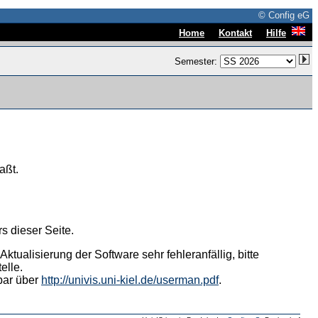
© Config eG
|
|
Home
Kontakt
Hilfe
Semester:
aßt.
s dieser Seite.
tualisierung der Software sehr fehleranfällig, bitte
elle.
hbar über
http://univis.uni-kiel.de/userman.pdf
.