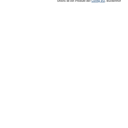
UnivIS ist ein Produkt der
Config eG
, Buckenhof