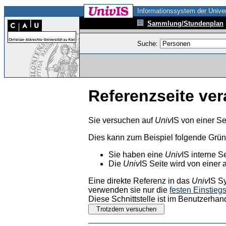
Informationssystem der Univer
Sammlung/Stundenplan
Suche:
Referenzseite ver
Sie versuchen auf
Univ
IS von einer Se
Dies kann zum Beispiel folgende Grü
Sie haben eine
Univ
IS interne S
Die
Univ
IS Seite wird von einer 
Eine direkte Referenz in das
Univ
IS S
verwenden sie nur die
festen Einstieg
Diese Schnittstelle ist im Benutzerhan