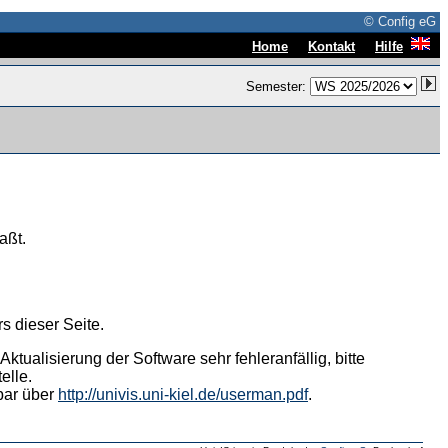
© Config eG
|
|
Home
Kontakt
Hilfe
Semester:
aßt.
s dieser Seite.
tualisierung der Software sehr fehleranfällig, bitte
elle.
hbar über
http://univis.uni-kiel.de/userman.pdf
.