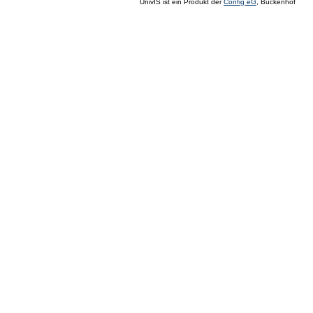
UnivIS ist ein Produkt der
Config eG
, Buckenhof