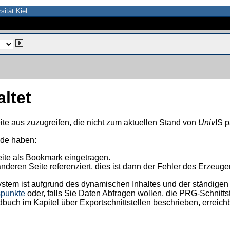
sität Kiel
altet
ite aus zuzugreifen, die nicht zum aktuellen Stand von
Univ
IS p
nde haben:
eite als Bookmark eingetragen.
anderen Seite referenziert, dies ist dann der Fehler des Erzeuger
ystem ist aufgrund des dynamischen Inhaltes und der ständigen Ak
spunkte
oder, falls Sie Daten Abfragen wollen, die PRG-Schnittst
dbuch im Kapitel über Exportschnittstellen beschrieben, erreic