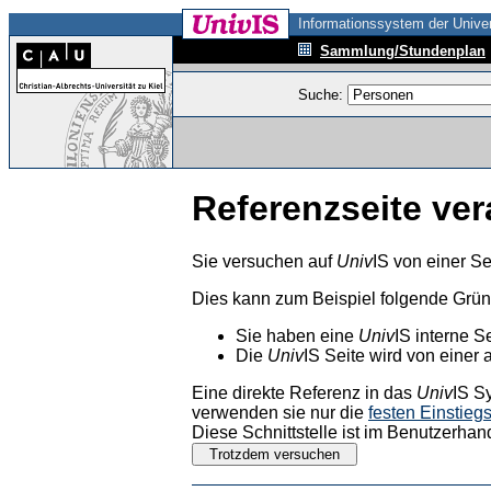
Informationssystem der Univer
Sammlung/Stundenplan
Suche:
Referenzseite ver
Sie versuchen auf
Univ
IS von einer Se
Dies kann zum Beispiel folgende Grü
Sie haben eine
Univ
IS interne S
Die
Univ
IS Seite wird von einer 
Eine direkte Referenz in das
Univ
IS S
verwenden sie nur die
festen Einstieg
Diese Schnittstelle ist im Benutzerhan