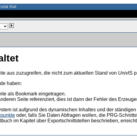
sität Kiel
altet
ite aus zuzugreifen, die nicht zum aktuellen Stand von
Univ
IS p
nde haben:
eite als Bookmark eingetragen.
anderen Seite referenziert, dies ist dann der Fehler des Erzeuger
ystem ist aufgrund des dynamischen Inhaltes und der ständigen Ak
spunkte
oder, falls Sie Daten Abfragen wollen, die PRG-Schnittst
dbuch im Kapitel über Exportschnittstellen beschrieben, erreic