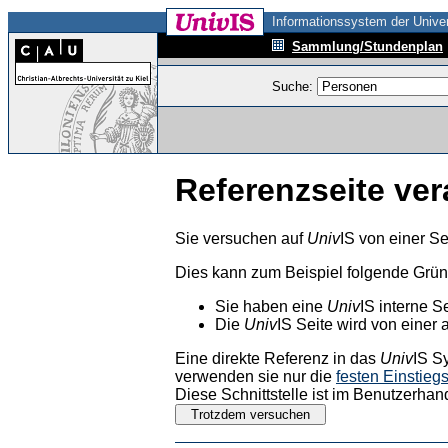
Informationssystem der Univer
Sammlung/Stundenplan
Suche:
Referenzseite ver
Sie versuchen auf
Univ
IS von einer Se
Dies kann zum Beispiel folgende Grü
Sie haben eine
Univ
IS interne S
Die
Univ
IS Seite wird von einer 
Eine direkte Referenz in das
Univ
IS S
verwenden sie nur die
festen Einstieg
Diese Schnittstelle ist im Benutzerhan