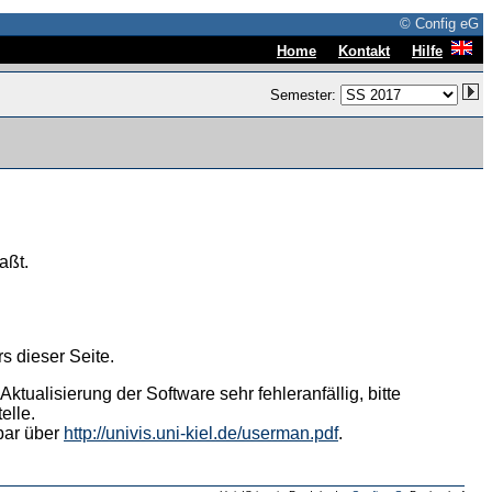
© Config eG
|
|
Home
Kontakt
Hilfe
Semester:
aßt.
s dieser Seite.
tualisierung der Software sehr fehleranfällig, bitte
elle.
hbar über
http://univis.uni-kiel.de/userman.pdf
.