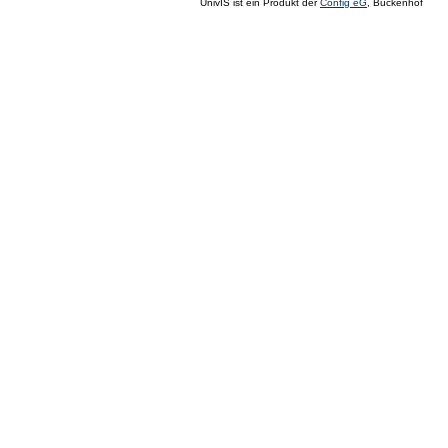
UnivIS ist ein Produkt der
Config eG
, Buckenhof