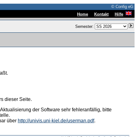
© Config eG
|
|
Home
Kontakt
Hilfe
Semester:
aßt.
s dieser Seite.
tualisierung der Software sehr fehleranfällig, bitte
elle.
hbar über
http://univis.uni-kiel.de/userman.pdf
.