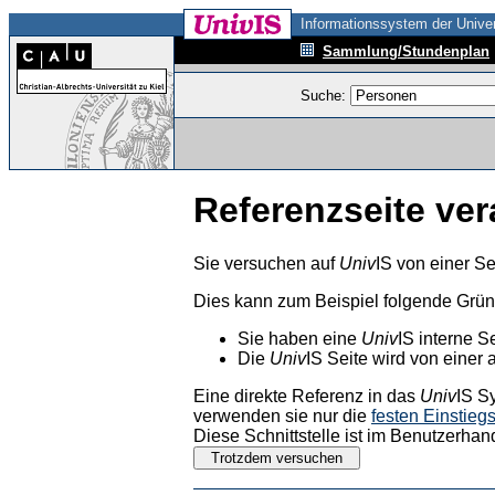
Informationssystem der Univer
Sammlung/Stundenplan
Suche:
Referenzseite ver
Sie versuchen auf
Univ
IS von einer Se
Dies kann zum Beispiel folgende Grü
Sie haben eine
Univ
IS interne S
Die
Univ
IS Seite wird von einer 
Eine direkte Referenz in das
Univ
IS S
verwenden sie nur die
festen Einstieg
Diese Schnittstelle ist im Benutzerhan