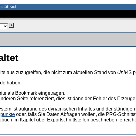
sität Kiel
altet
ite aus zuzugreifen, die nicht zum aktuellen Stand von
Univ
IS p
nde haben:
eite als Bookmark eingetragen.
anderen Seite referenziert, dies ist dann der Fehler des Erzeuger
ystem ist aufgrund des dynamischen Inhaltes und der ständigen Ak
spunkte
oder, falls Sie Daten Abfragen wollen, die PRG-Schnittst
dbuch im Kapitel über Exportschnittstellen beschrieben, erreic