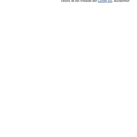
UnivIS ist ein Produkt der
Config eG
, Buckenhof