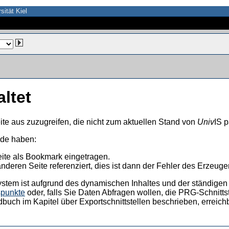
sität Kiel
altet
ite aus zuzugreifen, die nicht zum aktuellen Stand von
Univ
IS p
nde haben:
eite als Bookmark eingetragen.
anderen Seite referenziert, dies ist dann der Fehler des Erzeuger
ystem ist aufgrund des dynamischen Inhaltes und der ständigen Ak
spunkte
oder, falls Sie Daten Abfragen wollen, die PRG-Schnittst
dbuch im Kapitel über Exportschnittstellen beschrieben, erreic