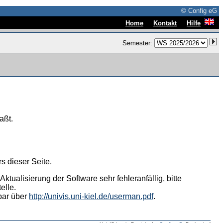
© Config eG
|
|
Home
Kontakt
Hilfe
Semester:
aßt.
s dieser Seite.
tualisierung der Software sehr fehleranfällig, bitte
elle.
hbar über
http://univis.uni-kiel.de/userman.pdf
.