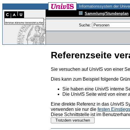
Informationssystem der Univer
Sammlung/Stundenplan
Suche:
Referenzseite ver
Sie versuchen auf
Univ
IS von einer Se
Dies kann zum Beispiel folgende Grü
Sie haben eine
Univ
IS interne S
Die
Univ
IS Seite wird von einer 
Eine direkte Referenz in das
Univ
IS S
verwenden sie nur die
festen Einstieg
Diese Schnittstelle ist im Benutzerhan