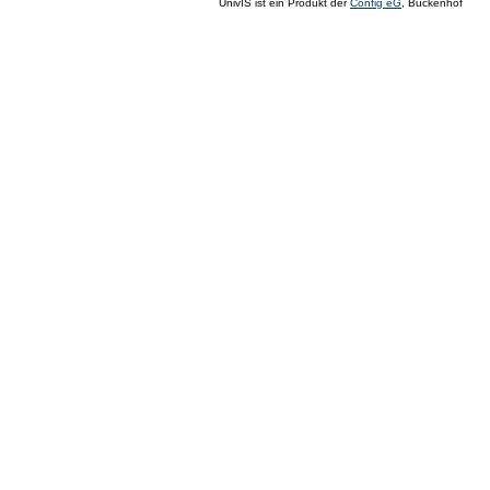
UnivIS ist ein Produkt der
Config eG
, Buckenhof