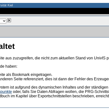
sität Kiel
altet
ite aus zuzugreifen, die nicht zum aktuellen Stand von
Univ
IS p
nde haben:
eite als Bookmark eingetragen.
anderen Seite referenziert, dies ist dann der Fehler des Erzeuger
ystem ist aufgrund des dynamischen Inhaltes und der ständigen Ak
spunkte
oder, falls Sie Daten Abfragen wollen, die PRG-Schnittst
dbuch im Kapitel über Exportschnittstellen beschrieben, erreic