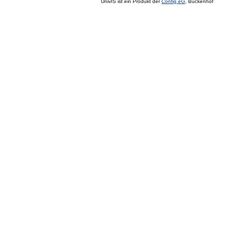
UnivIS ist ein Produkt der
Config eG
, Buckenhof