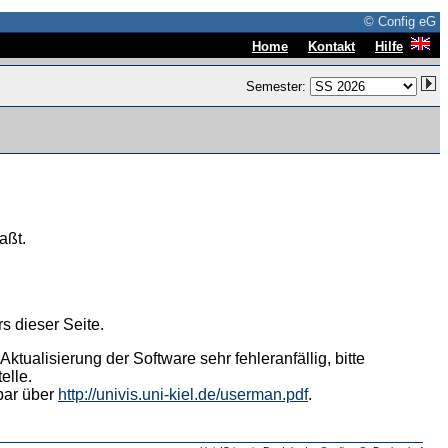
© Config eG
|
|
Home
Kontakt
Hilfe
Semester:
aßt.
s dieser Seite.
tualisierung der Software sehr fehleranfällig, bitte
elle.
hbar über
http://univis.uni-kiel.de/userman.pdf
.