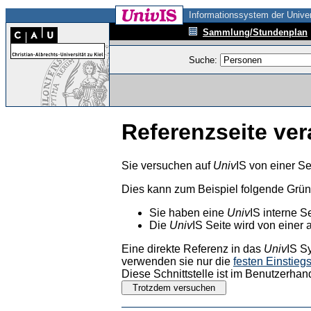
Informationssystem der Univer
Sammlung/Stundenplan
Suche:
Referenzseite ver
Sie versuchen auf
Univ
IS von einer Se
Dies kann zum Beispiel folgende Grü
Sie haben eine
Univ
IS interne S
Die
Univ
IS Seite wird von einer 
Eine direkte Referenz in das
Univ
IS S
verwenden sie nur die
festen Einstieg
Diese Schnittstelle ist im Benutzerhan