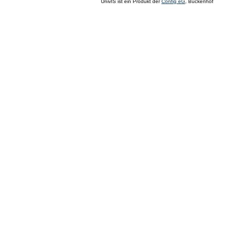
UnivIS ist ein Produkt der
Config eG
, Buckenhof