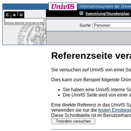
Informationssystem der Univer
Sammlung/Stundenplan
Suche:
Referenzseite ver
Sie versuchen auf
Univ
IS von einer Se
Dies kann zum Beispiel folgende Grü
Sie haben eine
Univ
IS interne S
Die
Univ
IS Seite wird von einer 
Eine direkte Referenz in das
Univ
IS S
verwenden sie nur die
festen Einstieg
Diese Schnittstelle ist im Benutzerhan