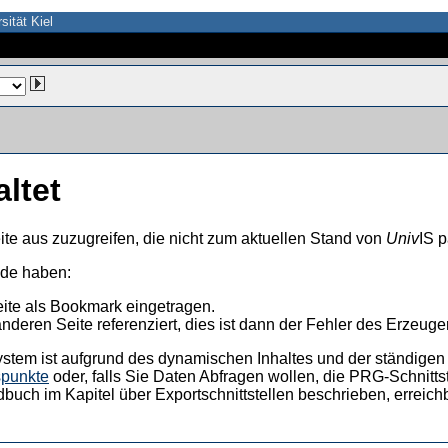
sität Kiel
altet
ite aus zuzugreifen, die nicht zum aktuellen Stand von
Univ
IS p
nde haben:
eite als Bookmark eingetragen.
anderen Seite referenziert, dies ist dann der Fehler des Erzeuger
ystem ist aufgrund des dynamischen Inhaltes und der ständigen Ak
spunkte
oder, falls Sie Daten Abfragen wollen, die PRG-Schnittst
dbuch im Kapitel über Exportschnittstellen beschrieben, erreic