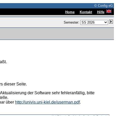
© Config eG
|
|
Home
Kontakt
Hilfe
Semester:
aßt.
s dieser Seite.
tualisierung der Software sehr fehleranfällig, bitte
elle.
hbar über
http://univis.uni-kiel.de/userman.pdf
.