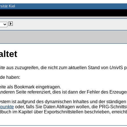
sität Kiel
altet
ite aus zuzugreifen, die nicht zum aktuellen Stand von
Univ
IS p
nde haben:
eite als Bookmark eingetragen.
anderen Seite referenziert, dies ist dann der Fehler des Erzeuger
ystem ist aufgrund des dynamischen Inhaltes und der ständigen Ak
spunkte
oder, falls Sie Daten Abfragen wollen, die PRG-Schnittst
dbuch im Kapitel über Exportschnittstellen beschrieben, erreic