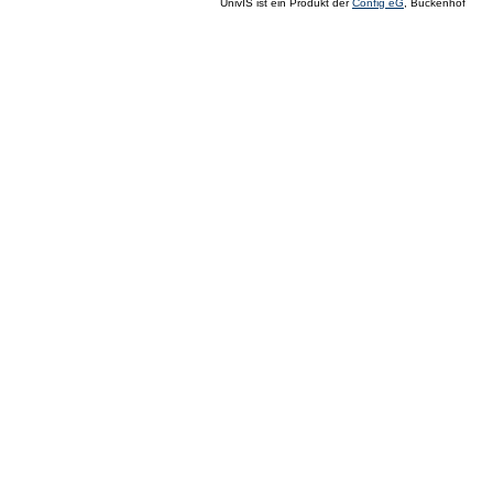
UnivIS ist ein Produkt der
Config eG
, Buckenhof