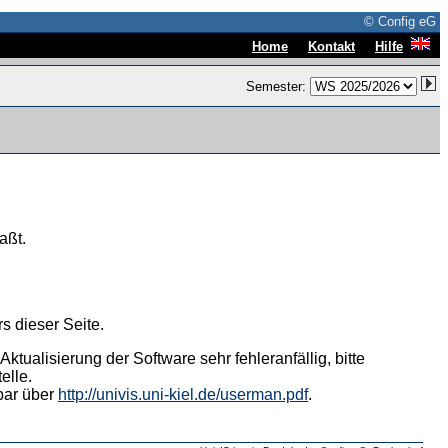
© Config eG
|
|
Home
Kontakt
Hilfe
Semester:
aßt.
s dieser Seite.
tualisierung der Software sehr fehleranfällig, bitte
elle.
hbar über
http://univis.uni-kiel.de/userman.pdf
.