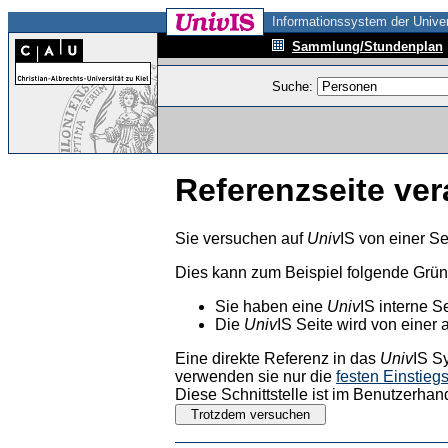
Informationssystem der Univer
Sammlung/Stundenplan
Suche:
Referenzseite ver
Sie versuchen auf
Univ
IS von einer Se
Dies kann zum Beispiel folgende Grü
Sie haben eine
Univ
IS interne S
Die
Univ
IS Seite wird von einer 
Eine direkte Referenz in das
Univ
IS S
verwenden sie nur die
festen Einstieg
Diese Schnittstelle ist im Benutzerhan