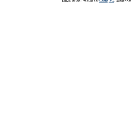
UnivIS ist ein Produkt der
Config eG
, Buckenhof