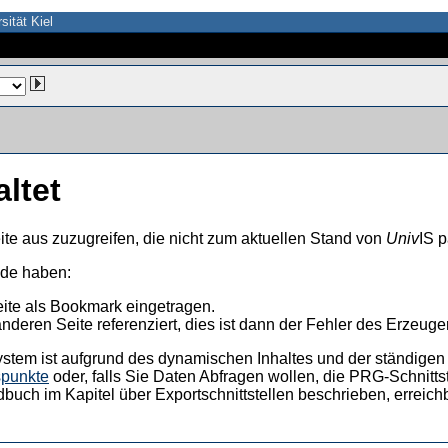
sität Kiel
altet
ite aus zuzugreifen, die nicht zum aktuellen Stand von
Univ
IS p
nde haben:
eite als Bookmark eingetragen.
anderen Seite referenziert, dies ist dann der Fehler des Erzeuger
ystem ist aufgrund des dynamischen Inhaltes und der ständigen Ak
spunkte
oder, falls Sie Daten Abfragen wollen, die PRG-Schnittst
dbuch im Kapitel über Exportschnittstellen beschrieben, erreic