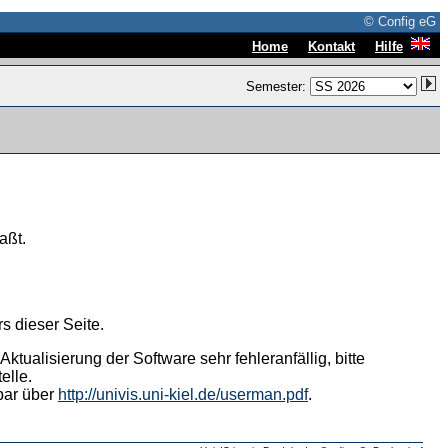
© Config eG
|
|
Home
Kontakt
Hilfe
Semester:
aßt.
s dieser Seite.
tualisierung der Software sehr fehleranfällig, bitte
elle.
hbar über
http://univis.uni-kiel.de/userman.pdf
.