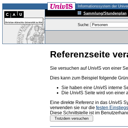
Informationssystem der Univer
Sammlung/Stundenplan
Suche:
Referenzseite ver
Sie versuchen auf
Univ
IS von einer Se
Dies kann zum Beispiel folgende Grü
Sie haben eine
Univ
IS interne S
Die
Univ
IS Seite wird von einer 
Eine direkte Referenz in das
Univ
IS S
verwenden sie nur die
festen Einstieg
Diese Schnittstelle ist im Benutzerhan