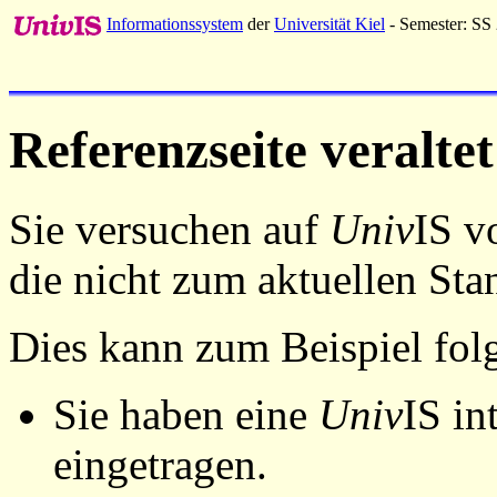
Informationssystem
der
Universität Kiel
- Semester: SS
Referenzseite veraltet
Sie versuchen auf
Univ
IS v
die nicht zum aktuellen St
Dies kann zum Beispiel fo
Sie haben eine
Univ
IS in
eingetragen.