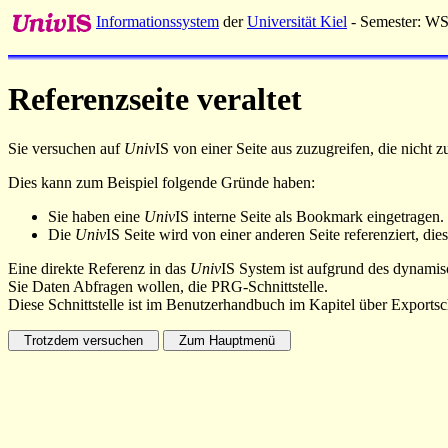
Informationssystem
der
Universität Kiel
- Semester: W
Referenzseite veraltet
Sie versuchen auf
Univ
IS von einer Seite aus zuzugreifen, die nicht
Dies kann zum Beispiel folgende Gründe haben:
Sie haben eine
Univ
IS interne Seite als Bookmark eingetragen.
Die
Univ
IS Seite wird von einer anderen Seite referenziert, dies
Eine direkte Referenz in das
Univ
IS System ist aufgrund des dynamisc
Sie Daten Abfragen wollen, die PRG-Schnittstelle.
Diese Schnittstelle ist im Benutzerhandbuch im Kapitel über Exportsch