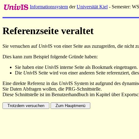
Informationssystem
der
Universität Kiel
- Semester: W
Referenzseite veraltet
Sie versuchen auf
Univ
IS von einer Seite aus zuzugreifen, die nicht
Dies kann zum Beispiel folgende Gründe haben:
Sie haben eine
Univ
IS interne Seite als Bookmark eingetragen.
Die
Univ
IS Seite wird von einer anderen Seite referenziert, dies
Eine direkte Referenz in das
Univ
IS System ist aufgrund des dynamisc
Sie Daten Abfragen wollen, die PRG-Schnittstelle.
Diese Schnittstelle ist im Benutzerhandbuch im Kapitel über Exportsch