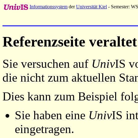
Informationssystem
der
Universität Kiel
- Semester: W
Referenzseite veraltet
Sie versuchen auf
Univ
IS v
die nicht zum aktuellen St
Dies kann zum Beispiel fo
Sie haben eine
Univ
IS in
eingetragen.