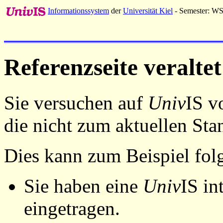
Informationssystem
der
Universität Kiel
- Semester: W
Referenzseite veraltet
Sie versuchen auf
Univ
IS v
die nicht zum aktuellen St
Dies kann zum Beispiel fo
Sie haben eine
Univ
IS in
eingetragen.