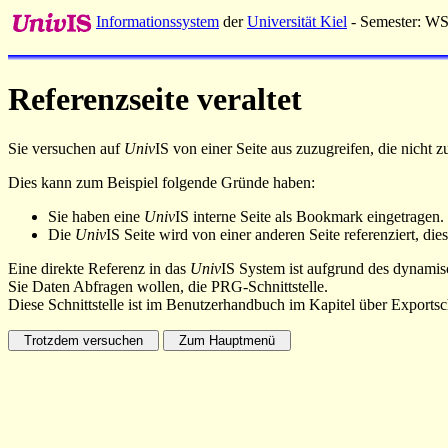
Informationssystem
der
Universität Kiel
- Semester: W
Referenzseite veraltet
Sie versuchen auf
Univ
IS von einer Seite aus zuzugreifen, die nicht
Dies kann zum Beispiel folgende Gründe haben:
Sie haben eine
Univ
IS interne Seite als Bookmark eingetragen.
Die
Univ
IS Seite wird von einer anderen Seite referenziert, dies
Eine direkte Referenz in das
Univ
IS System ist aufgrund des dynamisc
Sie Daten Abfragen wollen, die PRG-Schnittstelle.
Diese Schnittstelle ist im Benutzerhandbuch im Kapitel über Exportsch