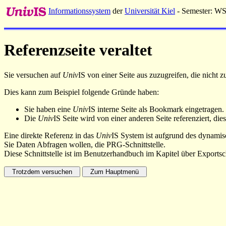
Informationssystem
der
Universität Kiel
- Semester: W
Referenzseite veraltet
Sie versuchen auf
Univ
IS von einer Seite aus zuzugreifen, die nicht
Dies kann zum Beispiel folgende Gründe haben:
Sie haben eine
Univ
IS interne Seite als Bookmark eingetragen.
Die
Univ
IS Seite wird von einer anderen Seite referenziert, dies
Eine direkte Referenz in das
Univ
IS System ist aufgrund des dynamisc
Sie Daten Abfragen wollen, die PRG-Schnittstelle.
Diese Schnittstelle ist im Benutzerhandbuch im Kapitel über Exportsch