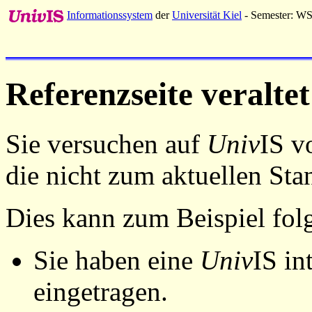
Informationssystem
der
Universität Kiel
- Semester: W
Referenzseite veraltet
Sie versuchen auf
Univ
IS v
die nicht zum aktuellen St
Dies kann zum Beispiel fo
Sie haben eine
Univ
IS in
eingetragen.