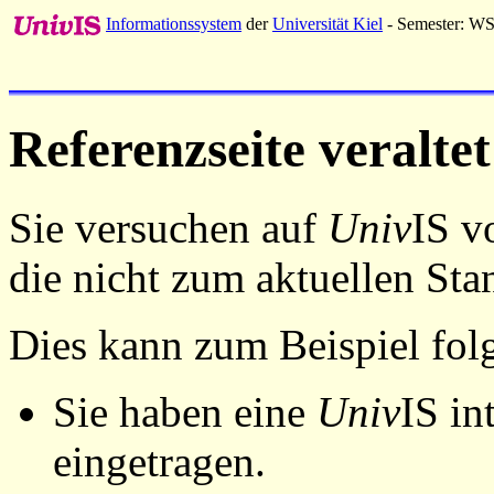
Informationssystem
der
Universität Kiel
- Semester: W
Referenzseite veraltet
Sie versuchen auf
Univ
IS v
die nicht zum aktuellen St
Dies kann zum Beispiel fo
Sie haben eine
Univ
IS in
eingetragen.