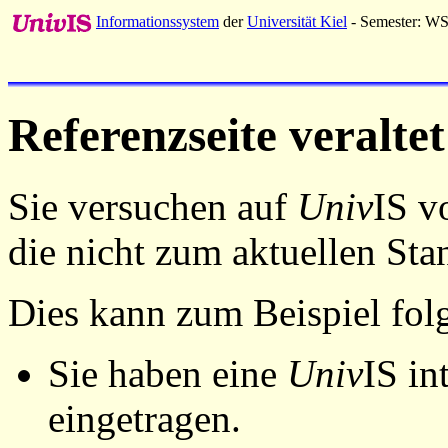
Informationssystem
der
Universität Kiel
- Semester: W
Referenzseite veraltet
Sie versuchen auf
Univ
IS v
die nicht zum aktuellen St
Dies kann zum Beispiel fo
Sie haben eine
Univ
IS in
eingetragen.