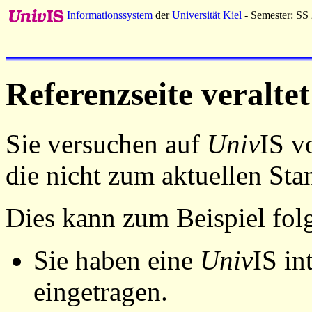
Informationssystem
der
Universität Kiel
- Semester: SS
Referenzseite veraltet
Sie versuchen auf
Univ
IS v
die nicht zum aktuellen St
Dies kann zum Beispiel fo
Sie haben eine
Univ
IS in
eingetragen.