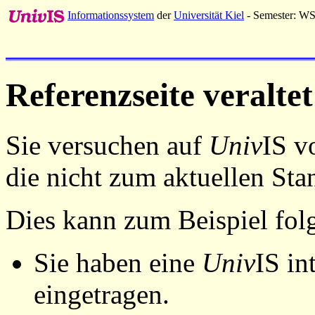
Informationssystem
der
Universität Kiel
- Semester: W
Referenzseite veraltet
Sie versuchen auf
Univ
IS v
die nicht zum aktuellen St
Dies kann zum Beispiel fo
Sie haben eine
Univ
IS in
eingetragen.