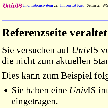
Informationssystem
der
Universität Kiel
- Semester: W
Referenzseite veraltet
Sie versuchen auf
Univ
IS v
die nicht zum aktuellen St
Dies kann zum Beispiel fo
Sie haben eine
Univ
IS in
eingetragen.