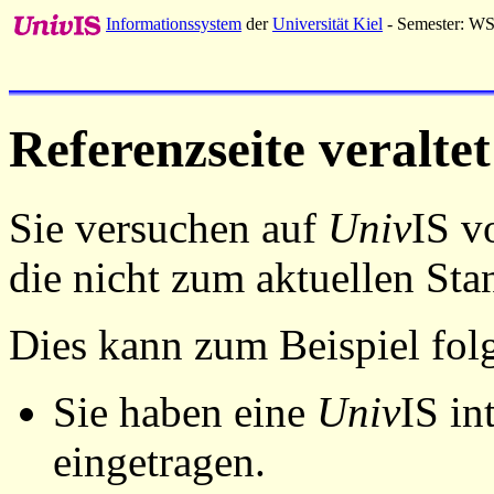
Informationssystem
der
Universität Kiel
- Semester: W
Referenzseite veraltet
Sie versuchen auf
Univ
IS v
die nicht zum aktuellen St
Dies kann zum Beispiel fo
Sie haben eine
Univ
IS in
eingetragen.