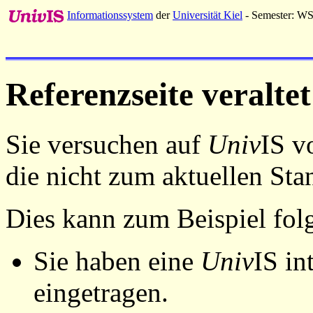
Informationssystem
der
Universität Kiel
- Semester: W
Referenzseite veraltet
Sie versuchen auf
Univ
IS v
die nicht zum aktuellen St
Dies kann zum Beispiel fo
Sie haben eine
Univ
IS in
eingetragen.