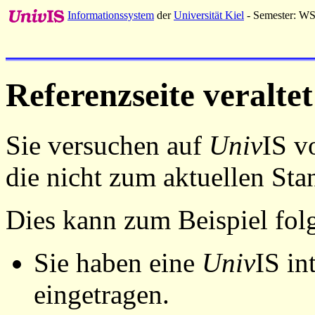
Informationssystem
der
Universität Kiel
- Semester: W
Referenzseite veraltet
Sie versuchen auf
Univ
IS v
die nicht zum aktuellen St
Dies kann zum Beispiel fo
Sie haben eine
Univ
IS in
eingetragen.