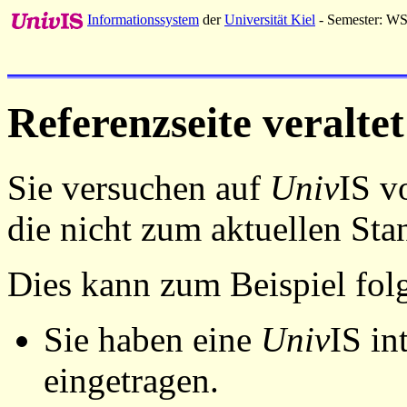
Informationssystem
der
Universität Kiel
- Semester: W
Referenzseite veraltet
Sie versuchen auf
Univ
IS v
die nicht zum aktuellen St
Dies kann zum Beispiel fo
Sie haben eine
Univ
IS in
eingetragen.