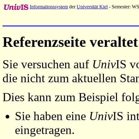
Informationssystem
der
Universität Kiel
- Semester: W
Referenzseite veraltet
Sie versuchen auf
Univ
IS v
die nicht zum aktuellen St
Dies kann zum Beispiel fo
Sie haben eine
Univ
IS in
eingetragen.