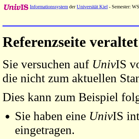
Informationssystem
der
Universität Kiel
- Semester: W
Referenzseite veraltet
Sie versuchen auf
Univ
IS v
die nicht zum aktuellen St
Dies kann zum Beispiel fo
Sie haben eine
Univ
IS in
eingetragen.