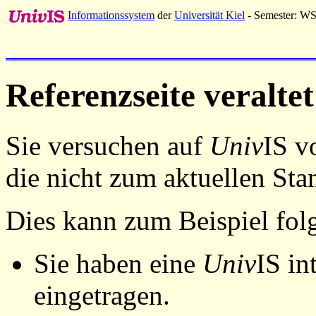
Informationssystem
der
Universität Kiel
- Semester: W
Referenzseite veraltet
Sie versuchen auf
Univ
IS v
die nicht zum aktuellen St
Dies kann zum Beispiel fo
Sie haben eine
Univ
IS in
eingetragen.