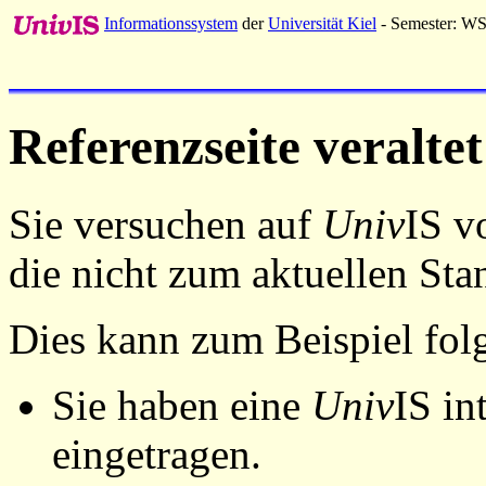
Informationssystem
der
Universität Kiel
- Semester: W
Referenzseite veraltet
Sie versuchen auf
Univ
IS v
die nicht zum aktuellen St
Dies kann zum Beispiel fo
Sie haben eine
Univ
IS in
eingetragen.