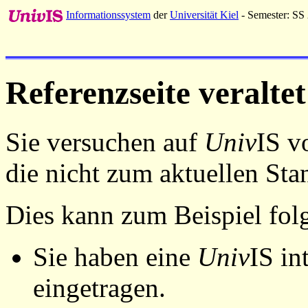
Informationssystem
der
Universität Kiel
- Semester: SS
Referenzseite veraltet
Sie versuchen auf
Univ
IS v
die nicht zum aktuellen St
Dies kann zum Beispiel fo
Sie haben eine
Univ
IS in
eingetragen.