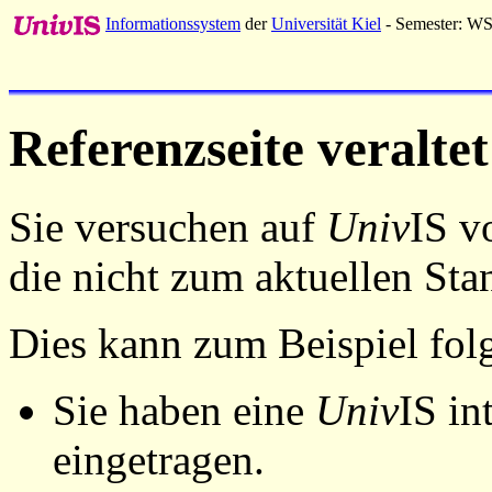
Informationssystem
der
Universität Kiel
- Semester: W
Referenzseite veraltet
Sie versuchen auf
Univ
IS v
die nicht zum aktuellen St
Dies kann zum Beispiel fo
Sie haben eine
Univ
IS in
eingetragen.