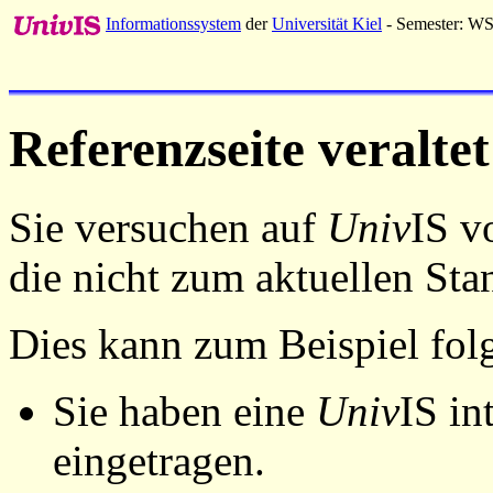
Informationssystem
der
Universität Kiel
- Semester: W
Referenzseite veraltet
Sie versuchen auf
Univ
IS v
die nicht zum aktuellen St
Dies kann zum Beispiel fo
Sie haben eine
Univ
IS in
eingetragen.