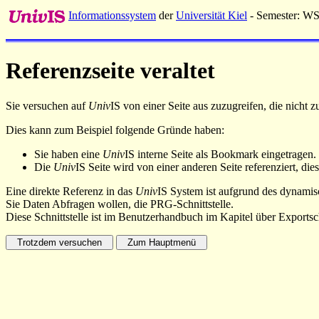
Informationssystem
der
Universität Kiel
- Semester: W
Referenzseite veraltet
Sie versuchen auf
Univ
IS von einer Seite aus zuzugreifen, die nicht
Dies kann zum Beispiel folgende Gründe haben:
Sie haben eine
Univ
IS interne Seite als Bookmark eingetragen.
Die
Univ
IS Seite wird von einer anderen Seite referenziert, dies
Eine direkte Referenz in das
Univ
IS System ist aufgrund des dynamisc
Sie Daten Abfragen wollen, die PRG-Schnittstelle.
Diese Schnittstelle ist im Benutzerhandbuch im Kapitel über Exportsch