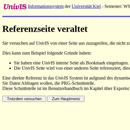
Informationssystem
der
Universität Kiel
- Semester: W
Referenzseite veraltet
Sie versuchen auf
Univ
IS von einer Seite aus zuzugreifen, die nicht
Dies kann zum Beispiel folgende Gründe haben:
Sie haben eine
Univ
IS interne Seite als Bookmark eingetragen.
Die
Univ
IS Seite wird von einer anderen Seite referenziert, dies
Eine direkte Referenz in das
Univ
IS System ist aufgrund des dynamisc
Sie Daten Abfragen wollen, die PRG-Schnittstelle.
Diese Schnittstelle ist im Benutzerhandbuch im Kapitel über Exportsch