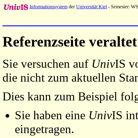
Informationssystem
der
Universität Kiel
- Semester: W
Referenzseite veraltet
Sie versuchen auf
Univ
IS v
die nicht zum aktuellen St
Dies kann zum Beispiel fo
Sie haben eine
Univ
IS in
eingetragen.