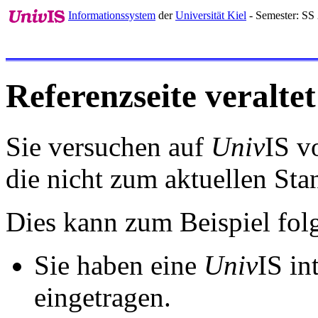
Informationssystem
der
Universität Kiel
- Semester: SS
Referenzseite veraltet
Sie versuchen auf
Univ
IS v
die nicht zum aktuellen St
Dies kann zum Beispiel fo
Sie haben eine
Univ
IS in
eingetragen.