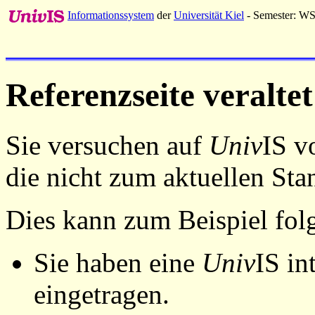
Informationssystem
der
Universität Kiel
- Semester: W
Referenzseite veraltet
Sie versuchen auf
Univ
IS v
die nicht zum aktuellen St
Dies kann zum Beispiel fo
Sie haben eine
Univ
IS in
eingetragen.