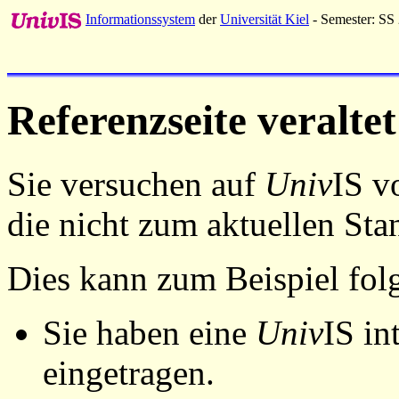
Informationssystem
der
Universität Kiel
- Semester: SS
Referenzseite veraltet
Sie versuchen auf
Univ
IS v
die nicht zum aktuellen St
Dies kann zum Beispiel fo
Sie haben eine
Univ
IS in
eingetragen.