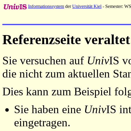
Informationssystem
der
Universität Kiel
- Semester: W
Referenzseite veraltet
Sie versuchen auf
Univ
IS v
die nicht zum aktuellen St
Dies kann zum Beispiel fo
Sie haben eine
Univ
IS in
eingetragen.