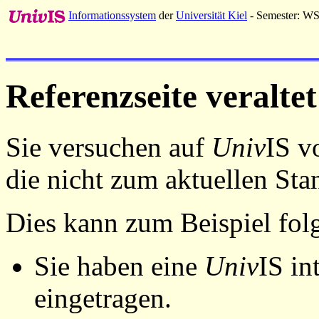
Informationssystem
der
Universität Kiel
- Semester: W
Referenzseite veraltet
Sie versuchen auf
Univ
IS v
die nicht zum aktuellen St
Dies kann zum Beispiel fo
Sie haben eine
Univ
IS in
eingetragen.