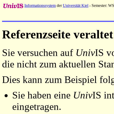
Informationssystem
der
Universität Kiel
- Semester: W
Referenzseite veraltet
Sie versuchen auf
Univ
IS v
die nicht zum aktuellen St
Dies kann zum Beispiel fo
Sie haben eine
Univ
IS in
eingetragen.