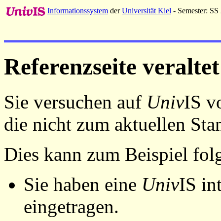
Informationssystem
der
Universität Kiel
- Semester: SS
Referenzseite veraltet
Sie versuchen auf
Univ
IS v
die nicht zum aktuellen St
Dies kann zum Beispiel fo
Sie haben eine
Univ
IS in
eingetragen.