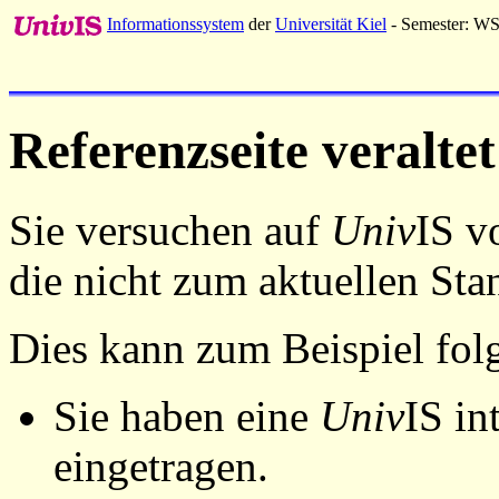
Informationssystem
der
Universität Kiel
- Semester: W
Referenzseite veraltet
Sie versuchen auf
Univ
IS v
die nicht zum aktuellen St
Dies kann zum Beispiel fo
Sie haben eine
Univ
IS in
eingetragen.