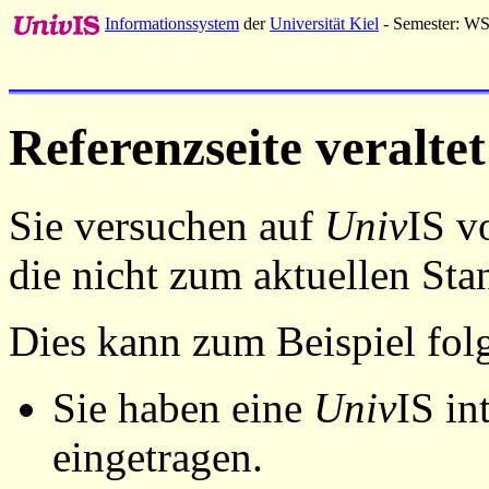
Informationssystem
der
Universität Kiel
- Semester: W
Referenzseite veraltet
Sie versuchen auf
Univ
IS v
die nicht zum aktuellen St
Dies kann zum Beispiel fo
Sie haben eine
Univ
IS in
eingetragen.