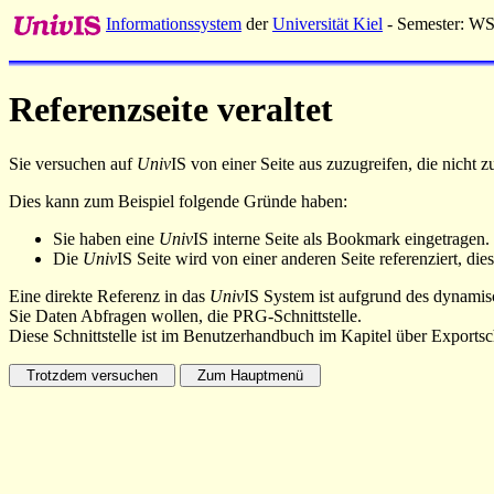
Informationssystem
der
Universität Kiel
- Semester: W
Referenzseite veraltet
Sie versuchen auf
Univ
IS von einer Seite aus zuzugreifen, die nicht
Dies kann zum Beispiel folgende Gründe haben:
Sie haben eine
Univ
IS interne Seite als Bookmark eingetragen.
Die
Univ
IS Seite wird von einer anderen Seite referenziert, dies
Eine direkte Referenz in das
Univ
IS System ist aufgrund des dynamisc
Sie Daten Abfragen wollen, die PRG-Schnittstelle.
Diese Schnittstelle ist im Benutzerhandbuch im Kapitel über Exportsch