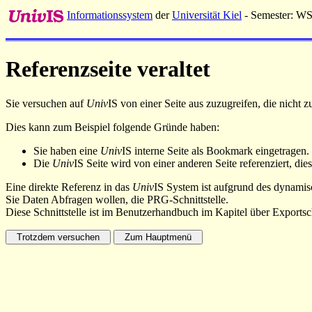
Informationssystem
der
Universität Kiel
- Semester: W
Referenzseite veraltet
Sie versuchen auf
Univ
IS von einer Seite aus zuzugreifen, die nicht
Dies kann zum Beispiel folgende Gründe haben:
Sie haben eine
Univ
IS interne Seite als Bookmark eingetragen.
Die
Univ
IS Seite wird von einer anderen Seite referenziert, dies
Eine direkte Referenz in das
Univ
IS System ist aufgrund des dynamisc
Sie Daten Abfragen wollen, die PRG-Schnittstelle.
Diese Schnittstelle ist im Benutzerhandbuch im Kapitel über Exportsch