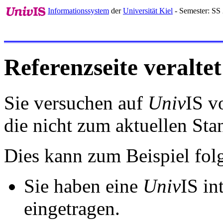
Informationssystem
der
Universität Kiel
- Semester: SS
Referenzseite veraltet
Sie versuchen auf
Univ
IS v
die nicht zum aktuellen St
Dies kann zum Beispiel fo
Sie haben eine
Univ
IS in
eingetragen.